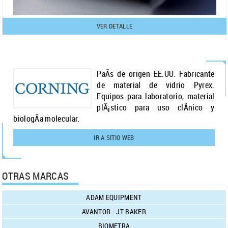
VER DETALLE
PaÃ­s de origen EE.UU. Fabricante
de material de vidrio Pyrex.
Equipos para laboratorio, material
plÃ¡stico para uso clÃ­nico y
biologÃ­a molecular.
IR A SITIO WEB
OTRAS MARCAS
ADAM EQUIPMENT
AVANTOR - JT BAKER
BIOMETRA