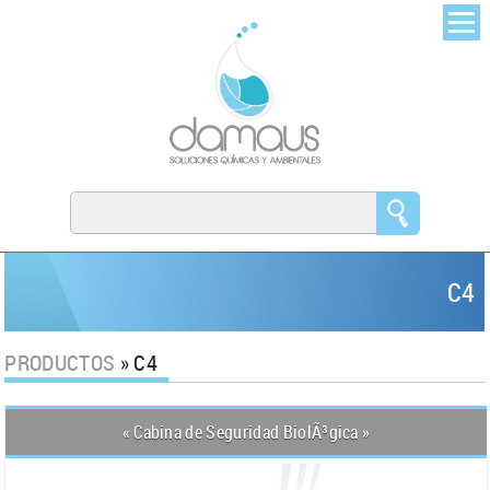
C4
PRODUCTOS
» C4
« Cabina de Seguridad BiolÃ³gica »