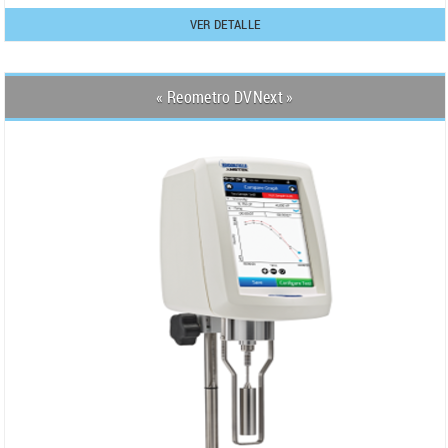
VER DETALLE
« Reometro DVNext »