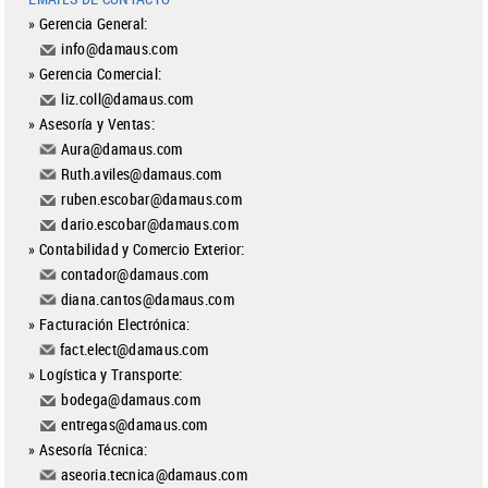
» Gerencia General:
info@damaus.com
» Gerencia Comercial:
liz.coll@damaus.com
» Asesoría y Ventas:
​
Aura@damaus.com
Ruth.aviles@damaus.com
ruben.escobar@damaus.com
dario.escobar@damaus.com
» Contabilidad y Comercio Exterior:
contador@damaus.com
diana.cantos@damaus.com
» Facturación Electrónica:
fact.elect@damaus.com
» Logística y Transporte:
bodega@damaus.com
entregas@damaus.com
» Asesoría Técnica:
aseoria.tecnica@damaus.com