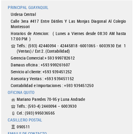
PRINCIPAL GUAYAQUIL
Urdesa Central
Calle 3era #417 Entre Dátiles Y Las Monjas Diagonal Al Colegio
Montessori
Horarios de Atencion: ( Lunes a Viernes desde 08:30 AM hasta
17:00 PM )
Telfs.: (593) 42440094 - 42445818 -6001065 - 6003930 Ext 1
(Ventas) / Ext 2. (Contabilidad)
Gerencia Comercial:+ 593 999782612
Damaus oficina : +593 999261607
Servicio al cliente: +593 939451252
Asesoria y Ventas : +593 939451152
Contabilidad e Importaciones : +593 939451250
OFICINA QUITO
Mariano Paredes 70-95 y Luna Andrade
Telfs.: (593-4) 2440094 – 6003930
Cel.: (593) 995036565
CASILLERO POSTAL
090511
EMAILS DE CONTACTO